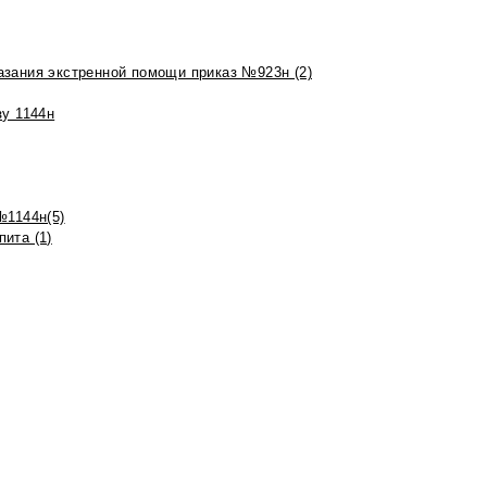
азания экстренной помощи приказ №923н (2)
зу 1144н
№1144н(5)
ита (1)