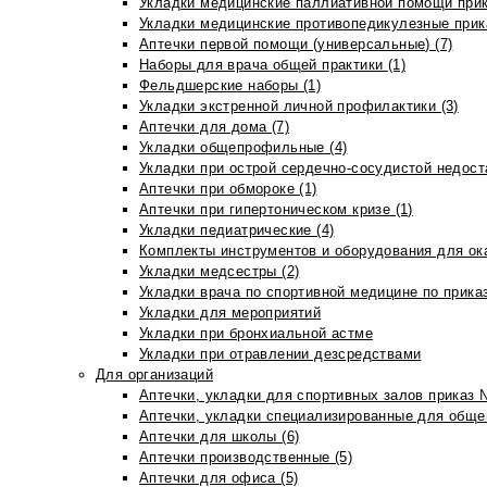
Укладки медицинские паллиативной помощи прик
Укладки медицинские противопедикулезные прик
Аптечки первой помощи (универсальные) (7)
Наборы для врача общей практики (1)
Фельдшерские наборы (1)
Укладки экстренной личной профилактики (3)
Аптечки для дома (7)
Укладки общепрофильные (4)
Укладки при острой сердечно-сосудистой недоста
Аптечки при обмороке (1)
Аптечки при гипертоническом кризе (1)
Укладки педиатрические (4)
Комплекты инструментов и оборудования для ок
Укладки медсестры (2)
Укладки врача по спортивной медицине по прика
Укладки для мероприятий
Укладки при бронхиальной астме
Укладки при отравлении дезсредствами
Для организаций
Аптечки, укладки для спортивных залов приказ 
Аптечки, укладки специализированные для общеп
Аптечки для школы (6)
Аптечки производственные (5)
Аптечки для офиса (5)