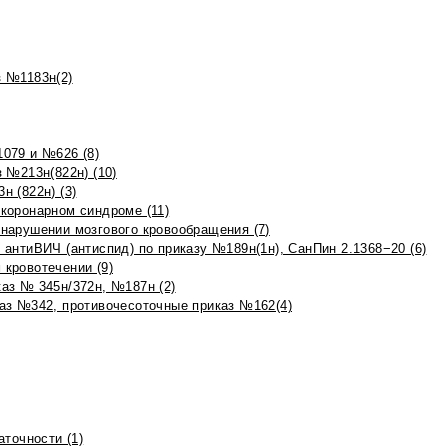
 №1183н(2)
079 и №626 (8)
 №213н(822н) (10)
 (822н) (3)
коронарном синдроме (11)
нарушении мозгового кровообращения (7)
антиВИЧ (антиспид) по приказу №189н(1н), СанПин 2.1368−20 (6)
кровотечении (9)
аз № 345н/372н, №187н (2)
аз №342, противочесоточные приказ №162(4)
точности (1)