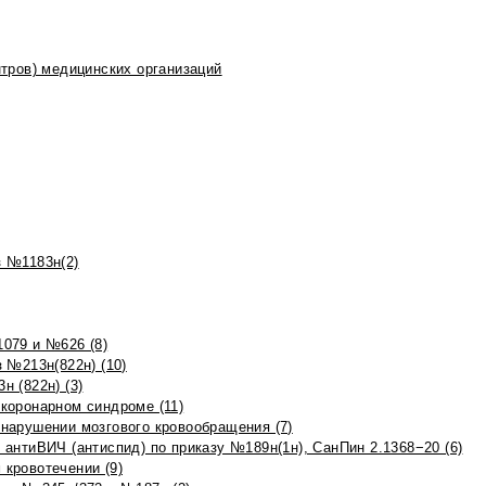
тров) медицинских организаций
 №1183н(2)
079 и №626 (8)
 №213н(822н) (10)
 (822н) (3)
коронарном синдроме (11)
нарушении мозгового кровообращения (7)
антиВИЧ (антиспид) по приказу №189н(1н), СанПин 2.1368−20 (6)
кровотечении (9)