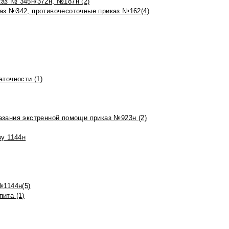
аз № 345н/372н, №187н (2)
аз №342, противочесоточные приказ №162(4)
точности (1)
азания экстренной помощи приказ №923н (2)
зу 1144н
№1144н(5)
ита (1)