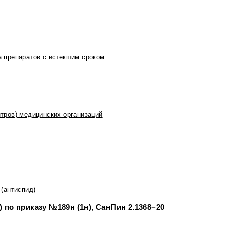
 препаратов с истекшим сроком
тров) медицинских организаций
(антиспид)
по приказу №189н (1н), СанПин 2.1368−20