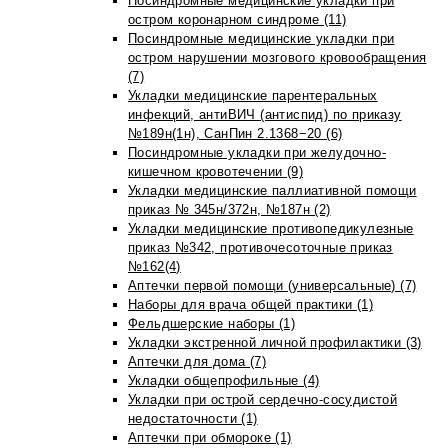
Посиндромные медицинские укладки при
остром коронарном синдроме (11)
Посиндромные медицинские укладки при
остром нарушении мозгового кровообращения
(7)
Укладки медицинские парентеральных
инфекций, антиВИЧ (антиспид) по приказу
№189н(1н), СанПин 2.1368−20 (6)
Посиндромные укладки при желудочно-
кишечном кровотечении (9)
Укладки медицинские паллиативной помощи
приказ № 345н/372н, №187н (2)
Укладки медицинские противопедикулезные
приказ №342, противочесоточные приказ
№162(4)
Аптечки первой помощи (универсальные) (7)
Наборы для врача общей практики (1)
Фельдшерские наборы (1)
Укладки экстренной личной профилактики (3)
Аптечки для дома (7)
Укладки общепрофильные (4)
Укладки при острой сердечно-сосудистой
недостаточности (1)
Аптечки при обмороке (1)