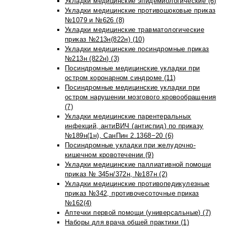
Укладки медицинские эпидемиологические (6)
Укладки медицинские противошоковые приказ
№1079 и №626 (8)
Укладки медицинские травматологические
приказ №213н(822н) (10)
Укладки медицинские посиндромные приказ
№213н (822н) (3)
Посиндромные медицинские укладки при
остром коронарном синдроме (11)
Посиндромные медицинские укладки при
остром нарушении мозгового кровообращения
(7)
Укладки медицинские парентеральных
инфекций, антиВИЧ (антиспид) по приказу
№189н(1н), СанПин 2.1368−20 (6)
Посиндромные укладки при желудочно-
кишечном кровотечении (9)
Укладки медицинские паллиативной помощи
приказ № 345н/372н, №187н (2)
Укладки медицинские противопедикулезные
приказ №342, противочесоточные приказ
№162(4)
Аптечки первой помощи (универсальные) (7)
Наборы для врача общей практики (1)