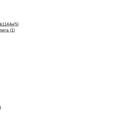
№1144н(5)
ита (1)
)