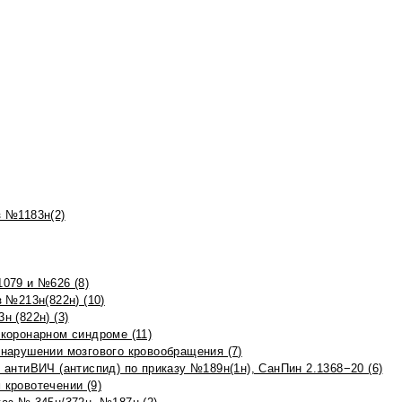
 №1183н(2)
079 и №626 (8)
 №213н(822н) (10)
 (822н) (3)
коронарном синдроме (11)
нарушении мозгового кровообращения (7)
антиВИЧ (антиспид) по приказу №189н(1н), СанПин 2.1368−20 (6)
кровотечении (9)