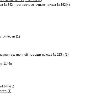
аз № 345н/372н, №187н (2)
аз №342, противочесоточные приказ №162(4)
точности (1)
азания экстренной помощи приказ №923н (2)
зу 1144н
№1144н(5)
ита (1)