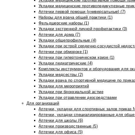
Укладки медицинские паллиативной помощи прик
Укладки медицинские противопедикулезные прик
Аптечки первой помощи (универсальные) (7)
Наборы для врача общей практики (1)
Фельдшерские наборы (1)
Укладки экстренной личной профилактики (3)
Аптечки для дома (7)
Укладки общепрофильные (4)
Укладки при острой сердечно-сосудистой недоста
Аптечки при обмороке (1)
Аптечки при гипертоническом кризе (1)
Укладки педиатрические (4)
Комплекты инструментов и оборудования для ок
Укладки медсестры (2)
Укладки врача по спортивной медицине по прика
Укладки для мероприятий
Укладки при бронхиальной астме
Укладки при отравлении дезсредствами
Для организаций
Аптечки, укладки для спортивных залов приказ 
Аптечки, укладки специализированные для общеп
Аптечки для школы (6)
Аптечки производственные (5)
Аптечки для офиса (5)