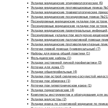
Укладки медицинские эпидемиологические (6)
Укладки медицинские противошоковые приказ №1
Укладки медицинские травматологические приказ
Укладки медицинские посиндромные приказ №213н
Посиндромные медицинские укладки при остром 
Посиндромные медицинские укладки при остром 
Укладки медицинские парентеральных инфекций, 
Посиндромные укладки при желудочно-кишечном 
Укладки медицинские паллиативной помощи прик
Укладки медицинские противопедикулезные прик
Аптечки первой помощи (универсальные) (7)
Наборы для врача общей практики (1)
Фельдшерские наборы (1)
Укладки экстренной личной профилактики (3)
Аптечки для дома (7)
Укладки общепрофильные (4)
Укладки при острой сердечно-сосудистой недоста
Аптечки при обмороке (1)
Аптечки при гипертоническом кризе (1)
Укладки педиатрические (4)
Комплекты инструментов и оборудования для ок
Укладки медсестры (2)
Укладки врача по спортивной медицине по прика