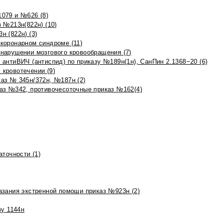
079 и №626 (8)
 №213н(822н) (10)
 (822н) (3)
коронарном синдроме (11)
нарушении мозгового кровообращения (7)
антиВИЧ (антиспид) по приказу №189н(1н), СанПин 2.1368−20 (6)
кровотечении (9)
аз № 345н/372н, №187н (2)
аз №342, противочесоточные приказ №162(4)
точности (1)
азания экстренной помощи приказ №923н (2)
зу 1144н