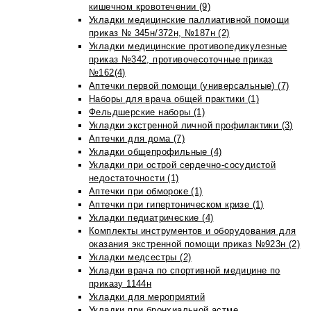
кишечном кровотечении (9)
Укладки медицинские паллиативной помощи
приказ № 345н/372н, №187н (2)
Укладки медицинские противопедикулезные
приказ №342, противочесоточные приказ
№162(4)
Аптечки первой помощи (универсальные) (7)
Наборы для врача общей практики (1)
Фельдшерские наборы (1)
Укладки экстренной личной профилактики (3)
Аптечки для дома (7)
Укладки общепрофильные (4)
Укладки при острой сердечно-сосудистой
недостаточности (1)
Аптечки при обмороке (1)
Аптечки при гипертоническом кризе (1)
Укладки педиатрические (4)
Комплекты инструментов и оборудования для
оказания экстренной помощи приказ №923н (2)
Укладки медсестры (2)
Укладки врача по спортивной медицине по
приказу 1144н
Укладки для мероприятий
Укладки при бронхиальной астме