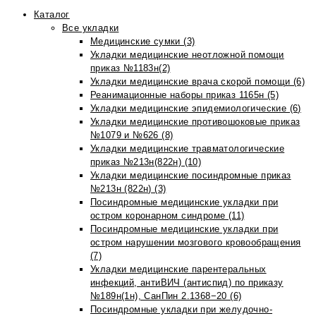
Каталог
Все укладки
Медицинские сумки (3)
Укладки медицинские неотложной помощи
приказ №1183н(2)
Укладки медицинские врача скорой помощи (6)
Реанимационные наборы приказ 1165н (5)
Укладки медицинские эпидемиологические (6)
Укладки медицинские противошоковые приказ
№1079 и №626 (8)
Укладки медицинские травматологические
приказ №213н(822н) (10)
Укладки медицинские посиндромные приказ
№213н (822н) (3)
Посиндромные медицинские укладки при
остром коронарном синдроме (11)
Посиндромные медицинские укладки при
остром нарушении мозгового кровообращения
(7)
Укладки медицинские парентеральных
инфекций, антиВИЧ (антиспид) по приказу
№189н(1н), СанПин 2.1368−20 (6)
Посиндромные укладки при желудочно-