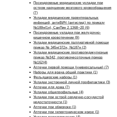
Посиндромные медицинские укладки при
остром нарушении мозгового кровообращения
(7)
Укладки медицинские парентеральных
инфекций, антиВИЧ (антиспид) по приказу
№189н(1н), СанПин 2.1368−20 (6)
Посиндромные укладки при желудочно-
кишечном кровотечении (9)
Укладки медицинские паллиативной помощи
приказ № 345н/372н, №187н (2)
Укладки медицинские противопедикулезные
приказ №342, противочесоточные приказ
№162(4)
Аптечки первой помощи (универсальные) (7)
Наборы для врача общей практики (1)
Фельдшерские наборы (1)
Укладки экстренной личной профилактики (3)
Аптечки для дома (7)
Укладки общепрофильные (4)
Укладки при острой сердечно-сосудистой
недостаточности (1)
Аптечки при обмороке (1)
Аптечки при гипертоническом кризе (1)
Укладки педиатрические (4)