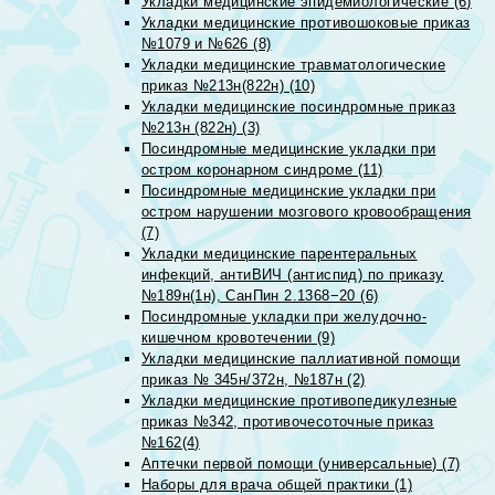
Укладки медицинские эпидемиологические (6)
Укладки медицинские противошоковые приказ
№1079 и №626 (8)
Укладки медицинские травматологические
приказ №213н(822н) (10)
Укладки медицинские посиндромные приказ
№213н (822н) (3)
Посиндромные медицинские укладки при
остром коронарном синдроме (11)
Посиндромные медицинские укладки при
остром нарушении мозгового кровообращения
(7)
Укладки медицинские парентеральных
инфекций, антиВИЧ (антиспид) по приказу
№189н(1н), СанПин 2.1368−20 (6)
Посиндромные укладки при желудочно-
кишечном кровотечении (9)
Укладки медицинские паллиативной помощи
приказ № 345н/372н, №187н (2)
Укладки медицинские противопедикулезные
приказ №342, противочесоточные приказ
№162(4)
Аптечки первой помощи (универсальные) (7)
Наборы для врача общей практики (1)