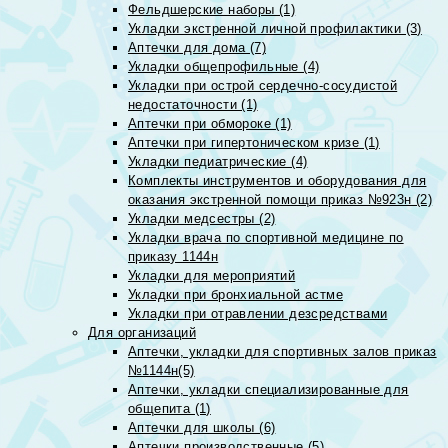
Фельдшерские наборы (1)
Укладки экстренной личной профилактики (3)
Аптечки для дома (7)
Укладки общепрофильные (4)
Укладки при острой сердечно-сосудистой
недостаточности (1)
Аптечки при обмороке (1)
Аптечки при гипертоническом кризе (1)
Укладки педиатрические (4)
Комплекты инструментов и оборудования для
оказания экстренной помощи приказ №923н (2)
Укладки медсестры (2)
Укладки врача по спортивной медицине по
приказу 1144н
Укладки для мероприятий
Укладки при бронхиальной астме
Укладки при отравлении дезсредствами
Для организаций
Аптечки, укладки для спортивных залов приказ
№1144н(5)
Аптечки, укладки специализированные для
общепита (1)
Аптечки для школы (6)
Аптечки производственные (5)