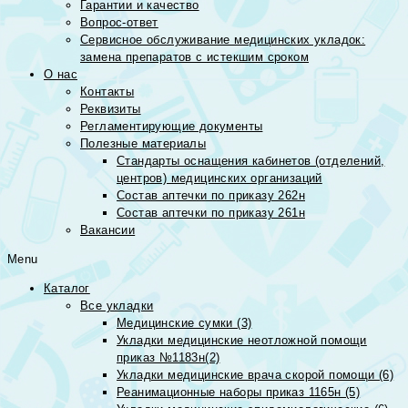
Гарантии и качество
Вопрос-ответ
Сервисное обслуживание медицинских укладок:
замена препаратов с истекшим сроком
О нас
Контакты
Реквизиты
Регламентирующие документы
Полезные материалы
Стандарты оснащения кабинетов (отделений,
центров) медицинских организаций
Состав аптечки по приказу 262н
Состав аптечки по приказу 261н
Вакансии
Menu
Каталог
Все укладки
Медицинские сумки (3)
Укладки медицинские неотложной помощи
приказ №1183н(2)
Укладки медицинские врача скорой помощи (6)
Реанимационные наборы приказ 1165н (5)