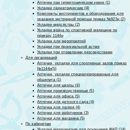
Аптечки при гипертоническом кризе (1)
Укладки педиатрические (4)
Комплекты инструментов и оборудования для
оказания экстренной помощи приказ №923н (2)
Укладки медсестры (2)
Укладки врача по спортивной медицине по
приказу 1144н
Укладки для мероприятий
Укладки при бронхиальной астме
Укладки при отравлении дезсредствами
Для организаций
Аптечки, укладки для спортивных залов приказ
№1144н(5)
Аптечки, укладки специализированные для
общепита (1)
Аптечки для школы (6)
Аптечки производственные (5)
Аптечки для офиса (5)
Аптечки для детского сада (4)
Аптечка для лагеря (4)
Аптечки для работников (3)
Аптечки для магазина (5)
По кабинетам
Укладки медицинские для оснащения ФАП (14)