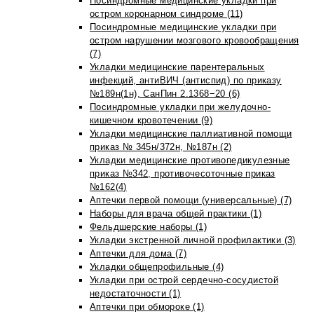
Посиндромные медицинские укладки при
остром коронарном синдроме (11)
Посиндромные медицинские укладки при
остром нарушении мозгового кровообращения
(7)
Укладки медицинские парентеральных
инфекций, антиВИЧ (антиспид) по приказу
№189н(1н), СанПин 2.1368−20 (6)
Посиндромные укладки при желудочно-
кишечном кровотечении (9)
Укладки медицинские паллиативной помощи
приказ № 345н/372н, №187н (2)
Укладки медицинские противопедикулезные
приказ №342, противочесоточные приказ
№162(4)
Аптечки первой помощи (универсальные) (7)
Наборы для врача общей практики (1)
Фельдшерские наборы (1)
Укладки экстренной личной профилактики (3)
Аптечки для дома (7)
Укладки общепрофильные (4)
Укладки при острой сердечно-сосудистой
недостаточности (1)
Аптечки при обмороке (1)