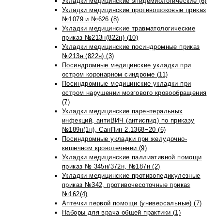
Укладки медицинские эпидемиологические (6)
Укладки медицинские противошоковые приказ
№1079 и №626 (8)
Укладки медицинские травматологические
приказ №213н(822н) (10)
Укладки медицинские посиндромные приказ
№213н (822н) (3)
Посиндромные медицинские укладки при
остром коронарном синдроме (11)
Посиндромные медицинские укладки при
остром нарушении мозгового кровообращения
(7)
Укладки медицинские парентеральных
инфекций, антиВИЧ (антиспид) по приказу
№189н(1н), СанПин 2.1368−20 (6)
Посиндромные укладки при желудочно-
кишечном кровотечении (9)
Укладки медицинские паллиативной помощи
приказ № 345н/372н, №187н (2)
Укладки медицинские противопедикулезные
приказ №342, противочесоточные приказ
№162(4)
Аптечки первой помощи (универсальные) (7)
Наборы для врача общей практики (1)