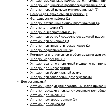
Укладки медицинские паллиативной помощи прик
Укладки медицинские противопедикулезные прик
Аптечки первой помощи (универсальные) (7)
Наборы для врача общей практики (1)
Фельдшерские наборы (1)
Укладки экстренной личной профилактики (3)
Аптечки для дома (7)
Укладки общепрофильные (4)
Укладки при острой сердечно-сосудистой недоста
Аптечки при обмороке (1)
Аптечки при гипертоническом кризе (1)
Укладки педиатрические (4)
Комплекты инструментов и оборудования для ок
Укладки медсестры (2)
Укладки врача по спортивной медицине по прика
Укладки для мероприятий
Укладки при бронхиальной астме
Укладки при отравлении дезсредствами
Для организаций
Аптечки, укладки для спортивных залов приказ 
Аптечки, укладки специализированные для общеп
Аптечки для школы (6)
Аптечки производственные (5)
Аптечки для офиса (5)