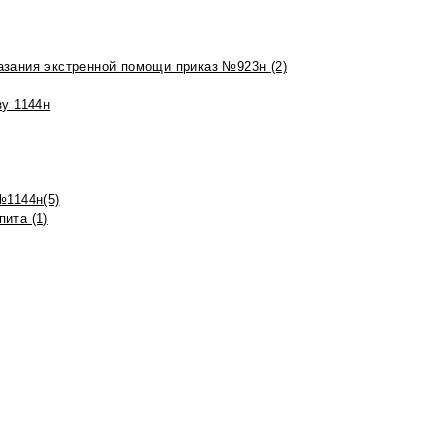
азания экстренной помощи приказ №923н (2)
зу 1144н
№1144н(5)
ита (1)