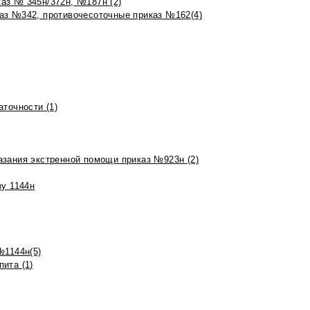
аз № 345н/372н, №187н (2)
аз №342, противочесоточные приказ №162(4)
точности (1)
азания экстренной помощи приказ №923н (2)
зу 1144н
№1144н(5)
ита (1)