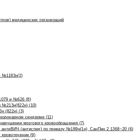
тров) медицинских организаций
 №1183н(2)
079 и №626 (8)
 №213н(822н) (10)
 (822н) (3)
коронарном синдроме (11)
нарушении мозгового кровообращения (7)
антиВИЧ (антиспид) по приказу №189н(1н), СанПин 2.1368−20 (6)
кровотечении (9)