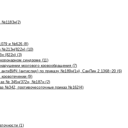
 №1183н(2)
079 и №626 (8)
 №213н(822н) (10)
 (822н) (3)
коронарном синдроме (11)
нарушении мозгового кровообращения (7)
антиВИЧ (антиспид) по приказу №189н(1н), СанПин 2.1368−20 (6)
кровотечении (9)
аз № 345н/372н, №187н (2)
аз №342, противочесоточные приказ №162(4)
точности (1)