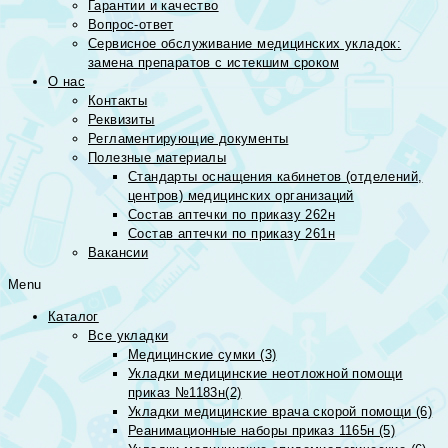
Гарантии и качество
Вопрос-ответ
Сервисное обслуживание медицинских укладок:
замена препаратов с истекшим сроком
О нас
Контакты
Реквизиты
Регламентирующие документы
Полезные материалы
Стандарты оснащения кабинетов (отделений,
центров) медицинских организаций
Состав аптечки по приказу 262н
Состав аптечки по приказу 261н
Вакансии
Menu
Каталог
Все укладки
Медицинские сумки (3)
Укладки медицинские неотложной помощи
приказ №1183н(2)
Укладки медицинские врача скорой помощи (6)
Реанимационные наборы приказ 1165н (5)