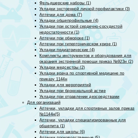
Фельдшерские наборы (1)
Укладки экстренной личной профилактики (3)
Аптечки для дома (7)
Укладки общепрофильные (4)
Укладки при острой сердечно-сосудистой
недостаточности (1)
Аптечки при обмороке (1)
Аптечки при гипертоническом кризе (1)
Укладки педиатрические (4)
Комплекты инструментов и оборудования для
оказания экстренной помощи приказ №923н (2)
Укладки медсестры (2)
Укладки врача по спортивной медицине по
приказу 1144н
Укладки для мероприятий
Укладки при бронхиальной астме
Укладки при отравлении дезсредствами
Для организаций
Аптечки, укладки для спортивных залов приказ
№1144н(5)
Аптечки, укладки специализированные для
общепита (1)
Аптечки для школы (6)
Аптечки производственные (5)