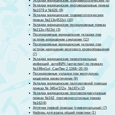
Укладки медицинские эпидемиологические (6)
Укладки медицинские противошоковые приказ
№1079 и №626 (8)
Укладки медицинские травматологические
приказ №213н(822н) (10)
Укладки медицинские посиндромные приказ
№213н (822н) (3)
Посиндромные медицинские укладки при
остром коронарном синдроме (11)
Посиндромные медицинские укладки при
остром нарушении мозгового кровообращения
(7)
Укладки медицинские парентеральных
инфекций, антиВИЧ (антиспид) по приказу
№189н(1н), СанПин 2.1368−20 (6)
Посиндромные укладки при желудочно-
кишечном кровотечении (9)
Укладки медицинские паллиативной помощи
приказ № 345н/372н, №187н (2)
Укладки медицинские противопедикулезные
приказ №342, противочесоточные приказ
№162(4)
Аптечки первой помощи (универсальные) (7)
Наборы для врача общей практики (1)