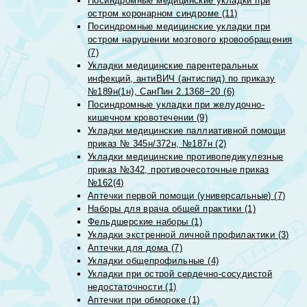
Посиндромные медицинские укладки при
остром коронарном синдроме (11)
Посиндромные медицинские укладки при
остром нарушении мозгового кровообращения
(7)
Укладки медицинские парентеральных
инфекций, антиВИЧ (антиспид) по приказу
№189н(1н), СанПин 2.1368−20 (6)
Посиндромные укладки при желудочно-
кишечном кровотечении (9)
Укладки медицинские паллиативной помощи
приказ № 345н/372н, №187н (2)
Укладки медицинские противопедикулезные
приказ №342, противочесоточные приказ
№162(4)
Аптечки первой помощи (универсальные) (7)
Наборы для врача общей практики (1)
Фельдшерские наборы (1)
Укладки экстренной личной профилактики (3)
Аптечки для дома (7)
Укладки общепрофильные (4)
Укладки при острой сердечно-сосудистой
недостаточности (1)
Аптечки при обмороке (1)