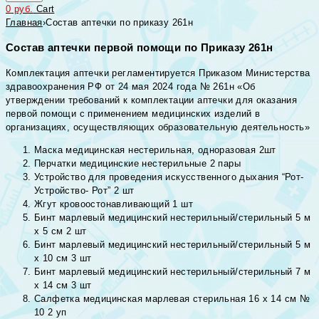
0
руб.
Cart
Главная
›
Состав аптечки по приказу 261н
Состав аптечки первой помощи по Приказу 261н
Комплектация аптечки регламентируется Приказом Министерства
здравоохранения РФ от 24 мая 2024 года № 261н «Об
утверждении требований к комплектации аптечки для оказания
первой помощи с применением медицинских изделий в
организациях, осуществляющих образовательную деятельность»
Маска медицинская нестерильная, одноразовая 2шт
Перчатки медицинские нестерильные 2 пары
Устройство для проведения искусственного дыхания “Рот-
Устройство- Рот” 2 шт
Жгут кровоостонавливающий 1 шт
Бинт марлевый медицинский нестерильный/стерильный 5 м
х 5 см 2 шт
Бинт марлевый медицинский нестерильный/стерильный 5 м
х 10 см 3 шт
Бинт марлевый медицинский нестерильный/стерильный 7 м
х 14 см 3 шт
Салфетка медицинская марлевая стерильная 16 х 14 см №
10 2 уп