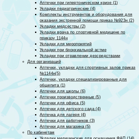
Аптечки при гипертоническом кризе (1)
Укладки педиатрические (4)
Комплекты инструментов и оборудования для
оказания экстренной помощи приказ №923н (2)
Укладки медсестры (2)
Укладки врача по спортивной медицине по
приказу 1144н
Укладки для мероприятий
Укладки при бронхиальной астме
Укладки при отравлении дезсредствами
Для организаций
Аптечки, укладки для спортивных залов приказ
№1144н(5)
Аптечки, укладки специализированные для
общепита (1)
Аптечки для школы (6)
Аптечки производственные (5)
Аптечки для офиса (5)
Аптечки для детского сада (4)
Аптечка для лагеря (4)
Аптечки для работников (3)
Аптечки для магазина (5)
По кабинетам
Укладки медицинские для оснащения ФАП (14)