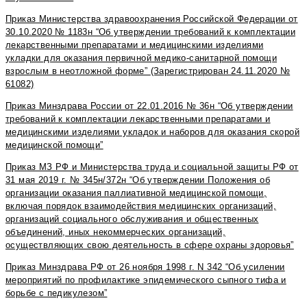
Приказ Министерства здравоохранения Российской Федерации от
30.10.2020 № 1183н “Об утверждении требований к комплектации
лекарственными препаратами и медицинскими изделиями
укладки для оказания первичной медико-санитарной помощи
взрослым в неотложной форме”
(Зарегистрирован 24.11.2020 №
61082)
Приказ Минздрава России от 22.01.2016 № 36н “Об утверждении
требований к комплектации лекарственными препаратами и
медицинскими изделиями укладок и наборов для оказания скорой
медицинской помощи”
Приказ МЗ РФ и Министерства труда и социальной защиты РФ от
31 мая 2019 г. № 345н/372н “Об утверждении Положения об
организации оказания паллиативной медицинской помощи,
включая порядок взаимодействия медицинских организаций,
организаций социального обслуживания и общественных
объединений, иных некоммерческих организаций,
осуществляющих свою деятельность в сфере охраны здоровья”
Приказ Минздрава РФ от 26 ноября 1998 г. N 342 “Об усилении
мероприятий по профилактике эпидемического сыпного тифа и
борьбе с педикулезом”