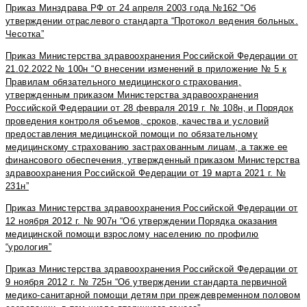
Приказ Минздрава РФ от 24 апреля 2003 года №162 “Об
утверждении отраслевого стандарта “Протокол ведения больных.
Чесотка”
Приказ Министерства здравоохранения Российской Федерации от
21.02.2022 № 100н “О внесении изменений в приложение № 5 к
Правилам обязательного медицинского страхования,
утвержденным приказом Министерства здравоохранения
Российской Федерации от 28 февраля 2019 г. № 108н‚ и Порядок
проведения контроля объемов, сроков, качества и условий
предоставления медицинской помощи по обязательному
медицинскому страхованию застрахованным лицам, а также ее
финансового обеспечения, утвержденный приказом Министерства
здравоохранения Российской Федерации от 19 марта 2021 г. №
231н”
Приказ Министерства здравоохранения Российской Федерации от
12 ноября 2012 г. № 907н “Об утверждении Порядка оказания
медицинской помощи взрослому населению по профилю
“урология”
Приказ Министерства здравоохранения Российской Федерации от
9 ноября 2012 г. № 725н “Об утверждении стандарта первичной
медико-санитарной помощи детям при преждевременном половом