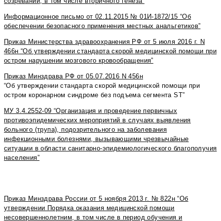
созревании, в том числе вторичного генеза”
Информационное письмо от 02.11.2015 № 01И-1872/15 “Об
обеспечении безопасного применения местных анальгетиков”
Приказ Министерства здравоохранения РФ от 5 июля 2016 г. N
466н “Об утверждении стандарта скорой медицинской помощи при
остром нарушении мозгового кровообращения”
Приказ Минздрава РФ от 05.07.2016 N 456н
“Об утверждении стандарта скорой медицинской помощи при
остром коронарном синдроме без подъема сегмента ST”
МУ 3.4.2552-09 “Организация и проведение первичных
противоэпидемических мероприятий в случаях выявления
больного (трупа), подозрительного на заболевания
инфекционными болезнями, вызывающими чрезвычайные
ситуации в области санитарно-эпидемиологического благополучия
населения”
Приказ Минздрава России от 5 ноября 2013 г. № 822н “Об
утверждении Порядка оказания медицинской помощи
несовершеннолетним, в том числе в период обучения и