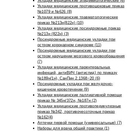
Укладки медицинские эпидемиологические (6)
Укладки медицинские противошоковые приказ
№1079 и №626 (8)
Укладки медицинские травматологические
приказ №213н(822н) (10)
Укладки медицинские посиндромные приказ
№213н (822н) (3)
Посиндромные медицинские укладки при
остром коронарном синдроме (11)
Посиндромные медицинские укладки при
остром нарушении мозгового кровообращения
(7)
Укладки медицинские парентеральных
инфекций, антиВИЧ (антиспид) по приказу
№189н(1н), СанПин 2.1368−20 (6)
Посиндромные укладки при желудочно-
кишечном кровотечении (9)
Укладки медицинские паллиативной помощи
приказ № 345н/372н, №187н (2)
Укладки медицинские противопедикулезные
приказ №342, противочесоточные приказ
№162(4)
Аптечки первой помощи (универсальные) (7)
Наборы для врача общей практики (1)