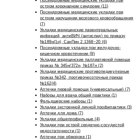
Посиндромные медицинские укладки при
остром коронарном синдроме (11)
Посиндромные медицинские укладки при
остром нарушении мозгового кровообращения
(7)
Укладки медицинские парентеральных
инфекций, антиВИЧ (антиспид) по приказу
№189н(1н), СанПин 2.1368−20 (6)
Посиндромные укладки при желудочно-
кишечном кровотечении (9)
Укладки медицинские паллиативной помощи
приказ № 345н/372н, №187н (2)
Укладки медицинские противопедикулезные
приказ №342, противочесоточные приказ
№162(4)
Аптечки первой помощи (универсальные) (7)
Наборы для врача общей практики (1)
Фельдшерские наборы (1)
Укладки экстренной личной профилактики (3)
Аптечки для дома (7)
Укладки общепрофильные (4)
Укладки при острой сердечно-сосудистой
недостаточности (1)
Аптечки при обмороке (1)