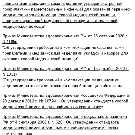
препаратами и медицинскими изделиями укладки экстренной
профилактики парентеральных инфекций для оказания первичной
медико-санитарной помощи, скорой медицинской помощи,
специализированной медицинской помощи и паллиативной
медицинской помощи”
Приказ
Министерства здравоохранения РФ от 28 октября 2020 г.
N
1165н
“Об утверждении требований к комплектации лекарственными
препаратами и медицинскими изделиями укладок и наборов для
оказания скорой медицинской помощи”
Приказ
Министерства здравоохранения РФ от 15 декабря 2020 г.
N
1331н
“Об утверждении требований к комплектации медицинскими
изделиями аптечки для оказания первой помощи работникам”
Приказ Министерства здравоохранения Российской Федерации от
20 декабря 2012 г. № 1079н. «Об утверждении стандарта скорой
медицинской помощи при анафилактическом шоке
»
Приказ Министерства здравоохранения и социального развития
РФ от 4 сентября 2006 г. N 626 «Об утверждении стандарта
медицинской помощи больным с анафилактическим шоком
неуточненным»