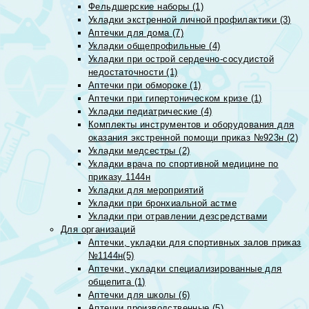
Фельдшерские наборы (1)
Укладки экстренной личной профилактики (3)
Аптечки для дома (7)
Укладки общепрофильные (4)
Укладки при острой сердечно-сосудистой
недостаточности (1)
Аптечки при обмороке (1)
Аптечки при гипертоническом кризе (1)
Укладки педиатрические (4)
Комплекты инструментов и оборудования для
оказания экстренной помощи приказ №923н (2)
Укладки медсестры (2)
Укладки врача по спортивной медицине по
приказу 1144н
Укладки для мероприятий
Укладки при бронхиальной астме
Укладки при отравлении дезсредствами
Для организаций
Аптечки, укладки для спортивных залов приказ
№1144н(5)
Аптечки, укладки специализированные для
общепита (1)
Аптечки для школы (6)
Аптечки производственные (5)