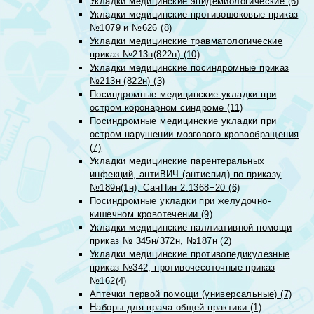
Укладки медицинские эпидемиологические (6)
Укладки медицинские противошоковые приказ
№1079 и №626 (8)
Укладки медицинские травматологические
приказ №213н(822н) (10)
Укладки медицинские посиндромные приказ
№213н (822н) (3)
Посиндромные медицинские укладки при
остром коронарном синдроме (11)
Посиндромные медицинские укладки при
остром нарушении мозгового кровообращения
(7)
Укладки медицинские парентеральных
инфекций, антиВИЧ (антиспид) по приказу
№189н(1н), СанПин 2.1368−20 (6)
Посиндромные укладки при желудочно-
кишечном кровотечении (9)
Укладки медицинские паллиативной помощи
приказ № 345н/372н, №187н (2)
Укладки медицинские противопедикулезные
приказ №342, противочесоточные приказ
№162(4)
Аптечки первой помощи (универсальные) (7)
Наборы для врача общей практики (1)