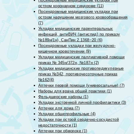
Посиндромные медицинские укладки при
остром коронарном синдроме (11)
Посиндромные медицинские укладки при
остром нарушении мозгового кровообращения
(7)
Укладки медицинские парентеральных
инфекций, антиВИЧ (антиспид) по приказу
№189н(1н), СанПин 2.1368−20 (6)
Посиндромные укладки при желудочно-
кишечном кровотечении (9)
Укладки медицинские паллиативной помощи
приказ № 345н/372н, №187н (2)
Укладки медицинские противопедикулезные
приказ №342, противочесоточные приказ
№162(4)
Аптечки первой помощи (универсальные) (7)
Наборы для врача общей практики (1)
Фельдшерские наборы (1)
Укладки экстренной личной профилактики (3)
Аптечки для дома (7)
Укладки общепрофильные (4)
Укладки при острой сердечно-сосудистой
недостаточности (1)
Аптечки при обмороке (1)