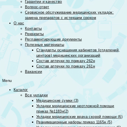
Гарантии и качество
Вопрос-ответ
Сервисное обслуживание медицинских укладок:
замена препаратов с истекшим сроком
О нас
Контакты
Реквизиты
Регламентирующие документы
Полезные материалы
Стандарты оснащения кабинетов (отделений,
центров) медицинских организаций
Состав аптечки по приказу 262н
Состав аптечки по приказу 261н
Вакансии
Menu
Каталог
Все укладки
Медицинские сумки (3)
Укладки медицинские неотложной помощи
приказ №1183н(2)
Укладки медицинские врача скорой помощи (6)
Реанимационные наборы приказ 1165н (5)