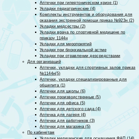
Аптечки при гипертоническом кризе (1)
Укладки педиатрические (4)
Комплекты инструментов и оборудования для
оказания экстренной помощи приказ №923н (2)
Укладки медсестры (2)
Укладки врача по спортивной медицине по
приказу 1144н
Укладки для мероприятий
Укладки при бронхиальной астме
Укладки при отравлении дезсредствами
Для организаций
Аптечки, укладки для спортивных залов приказ
№1144н(5)
Аптечки, укладки специализированные для
общепита (1)
Аптечки для школы (6)
Аптечки производственные (5)
Аптечки для офиса (5)
Аптечки для детского сада (4)
Аптечка для лагеря (4)
Аптечки для работников (3)
Аптечки для магазина (5)
По кабинетам
Укладки медицинские для оснащения ФАП (14)