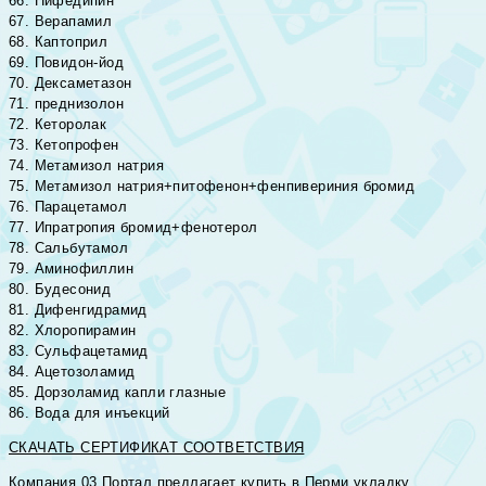
66. Нифедипин
67. Верапамил
68. Каптоприл
69. Повидон-йод
70. Дексаметазон
71. преднизолон
72. Кеторолак
73. Кетопрофен
74. Метамизол натрия
75. Метамизол натрия+питофенон+фенпивериния бромид
76. Парацетамол
77. Ипратропия бромид+фенотерол
78. Сальбутамол
79. Аминофиллин
80. Будесонид
81. Дифенгидрамид
82. Хлоропирамин
83. Сульфацетамид
84. Ацетозоламид
85. Дорзоламид капли глазные
86. Вода для инъекций
СКАЧАТЬ СЕРТИФИКАТ СООТВЕТСТВИЯ
Компания 03 Портал предлагает купить в Перми укладку