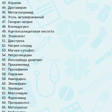
43. Атропин
44. Дротаверин
45. Метоклопрамид
46. Уголь активированный
47. Гепарин натрия
48. Клопидогрел
49. Ацетилсалициловая кислота
50. Этамзилат
51. Декстроза
52. Натрия хлорид
53. Магния сульфат
54. Нитроглицерин
55. Изосорбида динитрат
56. Прокаиномид
57. Пропафенон
58. Лидокаин
59. Амиодарон
60. Эпинефрин
61. Урапидил
62. Моксонидин
63. Фуросемид
64. Пропранолол
65. Метопролол