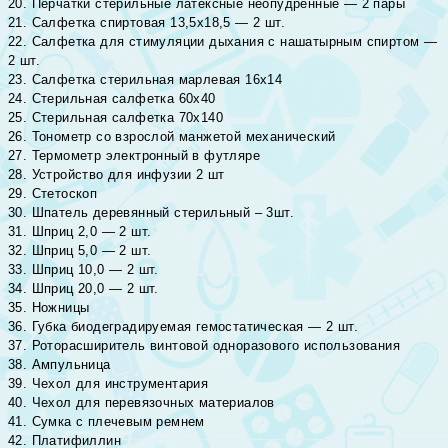
20. Перчатки стерильные латексные неопудренные — 2 пары
21. Салфетка спиртовая 13,5х18,5 — 2 шт.
22. Салфетка для стимуляции дыхания с нашатырным спиртом —
2 шт.
23. Салфетка стерильная марлевая 16х14
24. Стерильная салфетка 60х40
25. Стерильная салфетка 70х140
26. Тонометр со взрослой манжетой механический
27. Термометр электронный в футляре
28. Устройство для инфузии 2 шт
29. Стетоскоп
30. Шпатель деревянный стерильный – 3шт.
31. Шприц 2,0 — 2 шт.
32. Шприц 5,0 — 2 шт.
33. Шприц 10,0 — 2 шт.
34. Шприц 20,0 — 2 шт.
35. Ножницы
36. Губка биодеградируемая гемостатическая — 2 шт.
37. Роторасширитель винтовой одноразового использования
38. Ампульница
39. Чехол для инструментария
40. Чехол для перевязочных материалов
41. Сумка с плечевым ремнем
42. Платифиллин