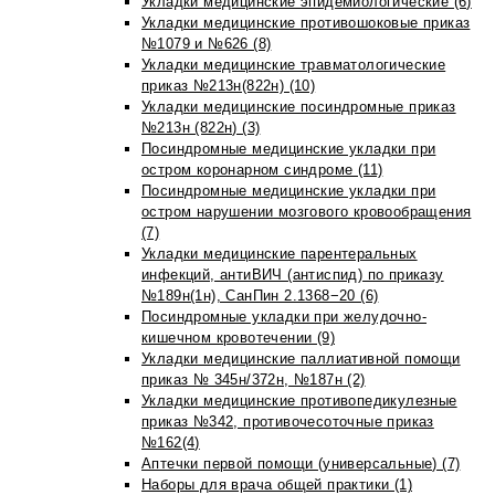
Укладки медицинские эпидемиологические (6)
Укладки медицинские противошоковые приказ
№1079 и №626 (8)
Укладки медицинские травматологические
приказ №213н(822н) (10)
Укладки медицинские посиндромные приказ
№213н (822н) (3)
Посиндромные медицинские укладки при
остром коронарном синдроме (11)
Посиндромные медицинские укладки при
остром нарушении мозгового кровообращения
(7)
Укладки медицинские парентеральных
инфекций, антиВИЧ (антиспид) по приказу
№189н(1н), СанПин 2.1368−20 (6)
Посиндромные укладки при желудочно-
кишечном кровотечении (9)
Укладки медицинские паллиативной помощи
приказ № 345н/372н, №187н (2)
Укладки медицинские противопедикулезные
приказ №342, противочесоточные приказ
№162(4)
Аптечки первой помощи (универсальные) (7)
Наборы для врача общей практики (1)