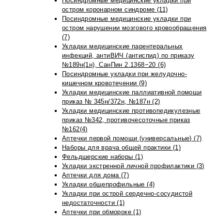
Посиндромные медицинские укладки при
остром коронарном синдроме (11)
Посиндромные медицинские укладки при
остром нарушении мозгового кровообращения
(7)
Укладки медицинские парентеральных
инфекций, антиВИЧ (антиспид) по приказу
№189н(1н), СанПин 2.1368−20 (6)
Посиндромные укладки при желудочно-
кишечном кровотечении (9)
Укладки медицинские паллиативной помощи
приказ № 345н/372н, №187н (2)
Укладки медицинские противопедикулезные
приказ №342, противочесоточные приказ
№162(4)
Аптечки первой помощи (универсальные) (7)
Наборы для врача общей практики (1)
Фельдшерские наборы (1)
Укладки экстренной личной профилактики (3)
Аптечки для дома (7)
Укладки общепрофильные (4)
Укладки при острой сердечно-сосудистой
недостаточности (1)
Аптечки при обмороке (1)