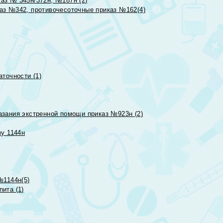
аз № 345н/372н, №187н (2)
аз №342, противочесоточные приказ №162(4)
точности (1)
азания экстренной помощи приказ №923н (2)
зу 1144н
№1144н(5)
ита (1)