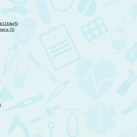
№1144н(5)
ита (1)
)