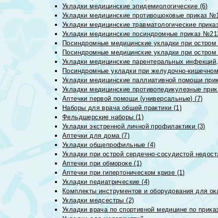
Укладки медицинские эпидемиологические (6)
Укладки медицинские противошоковые приказ №1
Укладки медицинские травматологические приказ
Укладки медицинские посиндромные приказ №213н
Посиндромные медицинские укладки при остром 
Посиндромные медицинские укладки при остром 
Укладки медицинские парентеральных инфекций, 
Посиндромные укладки при желудочно-кишечном 
Укладки медицинские паллиативной помощи прик
Укладки медицинские противопедикулезные прик
Аптечки первой помощи (универсальные) (7)
Наборы для врача общей практики (1)
Фельдшерские наборы (1)
Укладки экстренной личной профилактики (3)
Аптечки для дома (7)
Укладки общепрофильные (4)
Укладки при острой сердечно-сосудистой недоста
Аптечки при обмороке (1)
Аптечки при гипертоническом кризе (1)
Укладки педиатрические (4)
Комплекты инструментов и оборудования для ок
Укладки медсестры (2)
Укладки врача по спортивной медицине по прика