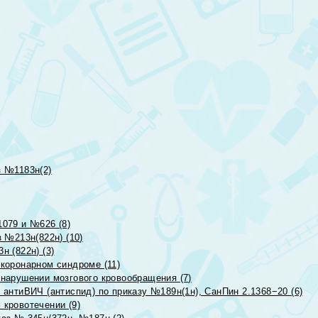
 №1183н(2)
079 и №626 (8)
 №213н(822н) (10)
 (822н) (3)
коронарном синдроме (11)
нарушении мозгового кровообращения (7)
антиВИЧ (антиспид) по приказу №189н(1н), СанПин 2.1368−20 (6)
кровотечении (9)