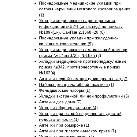
Посиндромные медицинские укладки при
остром нарушении мозгового кровообращения
(7)
Укладки медицинские парентеральных
инфекций, антиВИЧ (антиспид) по приказу
№189н(1н), СанПин 2.1368−20 (6)
Посиндромные укладки при желудочно-
кишечном кровотечении (9)
Укладки медицинские паллиативной помощи
приказ № 345н/372н, №187н (2)
Укладки медицинские противопедикулезные
приказ №342, противочесоточные приказ
№162(4)
Аптечки первой помощи (универсальные) (7)
Наборы для врача общей практики (1)
Фельдшерские наборы (1)
Укладки экстренной личной профилактики (3)
Аптечки для дома (7)
Укладки общепрофильные (4)
Укладки при острой сердечно-сосудистой
недостаточности (1)
Аптечки при обмороке (1)
Аптечки при гипертоническом кризе (1)
Укладки педиатрические (4)