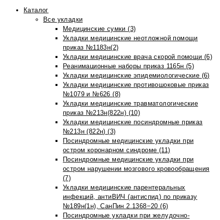
Каталог
Все укладки
Медицинские сумки (3)
Укладки медицинские неотложной помощи
приказ №1183н(2)
Укладки медицинские врача скорой помощи (6)
Реанимационные наборы приказ 1165н (5)
Укладки медицинские эпидемиологические (6)
Укладки медицинские противошоковые приказ
№1079 и №626 (8)
Укладки медицинские травматологические
приказ №213н(822н) (10)
Укладки медицинские посиндромные приказ
№213н (822н) (3)
Посиндромные медицинские укладки при
остром коронарном синдроме (11)
Посиндромные медицинские укладки при
остром нарушении мозгового кровообращения
(7)
Укладки медицинские парентеральных
инфекций, антиВИЧ (антиспид) по приказу
№189н(1н), СанПин 2.1368−20 (6)
Посиндромные укладки при желудочно-