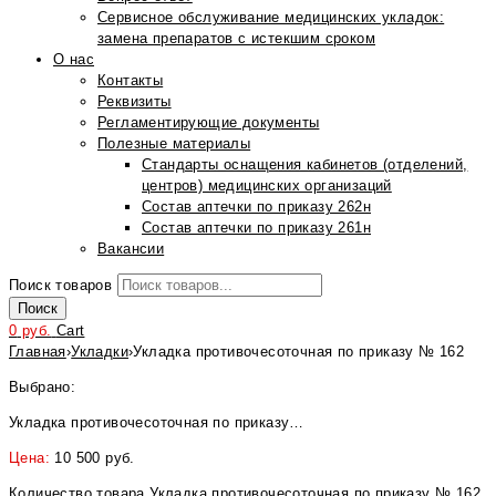
Сервисное обслуживание медицинских укладок:
замена препаратов с истекшим сроком
О нас
Контакты
Реквизиты
Регламентирующие документы
Полезные материалы
Стандарты оснащения кабинетов (отделений,
центров) медицинских организаций
Состав аптечки по приказу 262н
Состав аптечки по приказу 261н
Вакансии
Поиск товаров
Поиск
0
руб.
Cart
Главная
›
Укладки
›
Укладка противочесоточная по приказу № 162
Выбрано:
Укладка противочесоточная по приказу…
Цена:
10 500
руб.
Количество товара Укладка противочесоточная по приказу № 162