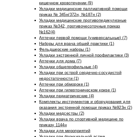
кишечном кровотечении (9)
Укладки медицинские паллиативной помощи
приказ № 345н/372н, №187н (2)
Укладки медицинские противопедикулезные
приказ №342, противочесоточные приказ
№162(4)
Аптечки первой помощи (универсальные) (7)
Наборы для врача общей практики (1)
Фельдшерские наборы (1)
Укладки экстренной личной профилактики (3)
Аптечки для дома (7)
Укладки общепрофильные (4)
Укладки при острой сердечно-сосудистой
недостаточности (1)
Аптечки при обмороке (1)
Аптечки при гипертоническом кризе (1)
Укладки педиатрические (4)
Комплекты инструментов и оборудования для
оказания экстренной помощи приказ №923н (2)
Укладки медсестры (2)
Укладки врача по спортивной медицине по
приказу 1144н
Укладки для мероприятий
Укладки при бронхиальной астме