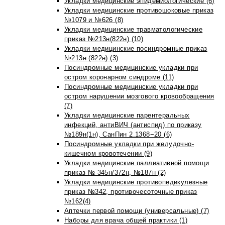
Укладки медицинские эпидемиологические (6)
Укладки медицинские противошоковые приказ
№1079 и №626 (8)
Укладки медицинские травматологические
приказ №213н(822н) (10)
Укладки медицинские посиндромные приказ
№213н (822н) (3)
Посиндромные медицинские укладки при
остром коронарном синдроме (11)
Посиндромные медицинские укладки при
остром нарушении мозгового кровообращения
(7)
Укладки медицинские парентеральных
инфекций, антиВИЧ (антиспид) по приказу
№189н(1н), СанПин 2.1368−20 (6)
Посиндромные укладки при желудочно-
кишечном кровотечении (9)
Укладки медицинские паллиативной помощи
приказ № 345н/372н, №187н (2)
Укладки медицинские противопедикулезные
приказ №342, противочесоточные приказ
№162(4)
Аптечки первой помощи (универсальные) (7)
Наборы для врача общей практики (1)