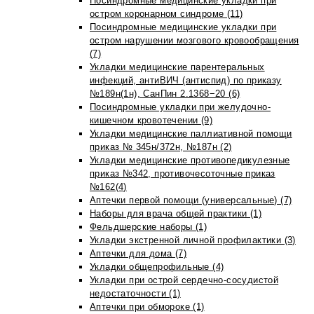
Посиндромные медицинские укладки при
остром коронарном синдроме (11)
Посиндромные медицинские укладки при
остром нарушении мозгового кровообращения
(7)
Укладки медицинские парентеральных
инфекций, антиВИЧ (антиспид) по приказу
№189н(1н), СанПин 2.1368−20 (6)
Посиндромные укладки при желудочно-
кишечном кровотечении (9)
Укладки медицинские паллиативной помощи
приказ № 345н/372н, №187н (2)
Укладки медицинские противопедикулезные
приказ №342, противочесоточные приказ
№162(4)
Аптечки первой помощи (универсальные) (7)
Наборы для врача общей практики (1)
Фельдшерские наборы (1)
Укладки экстренной личной профилактики (3)
Аптечки для дома (7)
Укладки общепрофильные (4)
Укладки при острой сердечно-сосудистой
недостаточности (1)
Аптечки при обмороке (1)