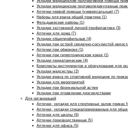
Укладки медицинские паллиативной помощи прик
Укладки медицинские противопедикулезные прик
Аптечки первой помощи (универсальные) (7)
Наборы для врача общей практики (1)
Фельдшерские наборы (1)
Укладки экстренной личной профилактики (3)
Аптечки для дома (7)
Укладки общепрофильные (4)
Укладки при острой сердечно-сосудистой недоста
Аптечки при обмороке (1)
Аптечки при гипертоническом кризе (1)
Укладки педиатрические (4)
Комплекты инструментов и оборудования для ок
Укладки медсестры (2)
Укладки врача по спортивной медицине по прика
Укладки для мероприятий
Укладки при бронхиальной астме
Укладки при отравлении дезсредствами
Для организаций
Аптечки, укладки для спортивных залов приказ 
Аптечки, укладки специализированные для общеп
Аптечки для школы (6)
Аптечки производственные (5)
Аптечки для офиса (5)