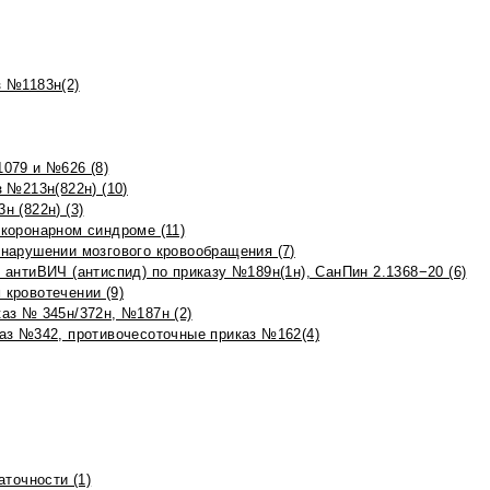
 №1183н(2)
079 и №626 (8)
 №213н(822н) (10)
 (822н) (3)
коронарном синдроме (11)
нарушении мозгового кровообращения (7)
антиВИЧ (антиспид) по приказу №189н(1н), СанПин 2.1368−20 (6)
кровотечении (9)
аз № 345н/372н, №187н (2)
аз №342, противочесоточные приказ №162(4)
точности (1)