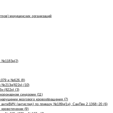
тров) медицинских организаций
 №1183н(2)
079 и №626 (8)
 №213н(822н) (10)
 (822н) (3)
коронарном синдроме (11)
нарушении мозгового кровообращения (7)
антиВИЧ (антиспид) по приказу №189н(1н), СанПин 2.1368−20 (6)
кровотечении (9)