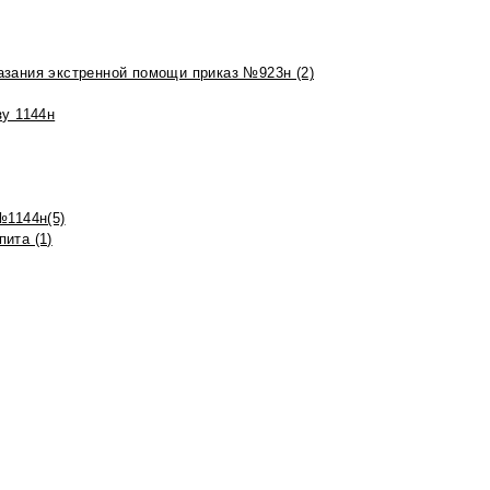
азания экстренной помощи приказ №923н (2)
зу 1144н
№1144н(5)
ита (1)