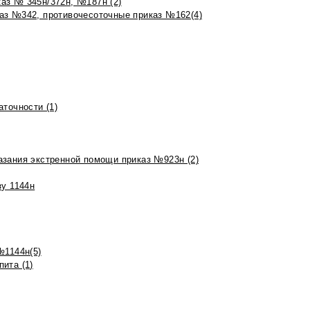
аз № 345н/372н, №187н (2)
аз №342, противочесоточные приказ №162(4)
точности (1)
азания экстренной помощи приказ №923н (2)
зу 1144н
№1144н(5)
ита (1)