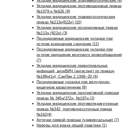
Укладки медицинские эпидемиологические (6)
Укладки медицинские противошоковые приказ
№1079 и №626 (8)
Укладки медицинские травматологические
приказ №213н(822н) (10)
Укладки медицинские посиндромные приказ
№213н (822н) (3)
Посиндромные медицинские укладки при
остром коронарном синдроме (11)
Посиндромные медицинские укладки при
остром нарушении мозгового кровообращения
(7)
Укладки медицинские парентеральных
инфекций, антиВИЧ (антиспид) по приказу
№189н(1н), СанПин 2.1368−20 (6)
Посиндромные укладки при желудочно-
кишечном кровотечении (9)
Укладки медицинские паллиативной помощи
приказ № 345н/372н, №187н (2)
Укладки медицинские противопедикулезные
приказ №342, противочесоточные приказ
№162(4)
Аптечки первой помощи (универсальные) (7)
Наборы для врача общей практики (1)