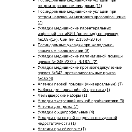
Посиндромные медицинские укладки при
остром коронарном синдроме (11)
Посиндромные медицинские укладки при
остром нарушении мозгового кровообращения
(7)
Укладки медицинские парентеральных
инфекций, антиВИЧ (антиспид) по приказу
№189н(1н), СанПин 2.1368−20 (6)
Посиндромные укладки при желудочно-
кишечном кровотечении (9)
Укладки медицинские паллиативной помощи
приказ № 345н/372н, №187н (2)
Укладки медицинские противопедикулезные
приказ №342, противочесоточные приказ
№162(4)
Аптечки первой помощи (универсальные) (7)
Наборы для врача общей практики (1)
Фельдшерские наборы (1)
Укладки экстренной личной профилактики (3)
Аптечки для дома (7)
Укладки общепрофильные (4)
Укладки при острой сердечно-сосудистой
недостаточности (1)
Аптечки при обмороке (1)