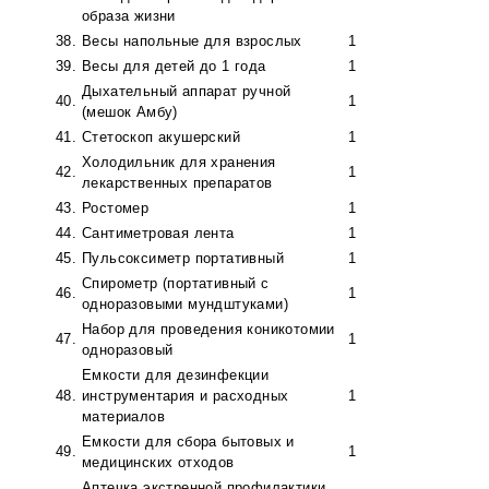
образа жизни
38.
Весы напольные для взрослых
1
39.
Весы для детей до 1 года
1
Дыхательный аппарат ручной
40.
1
(мешок Амбу)
41.
Стетоскоп акушерский
1
Холодильник для хранения
42.
1
лекарственных препаратов
43.
Ростомер
1
44.
Сантиметровая лента
1
45.
Пульсоксиметр портативный
1
Спирометр (портативный с
46.
1
одноразовыми мундштуками)
Набор для проведения коникотомии
47.
1
одноразовый
Емкости для дезинфекции
48.
инструментария и расходных
1
материалов
Емкости для сбора бытовых и
49.
1
медицинских отходов
Аптечка экстренной профилактики