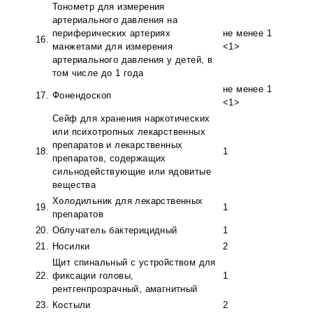
Тонометр для измерения
артериального давления на
периферических артериях
не менее 1
16.
манжетами для измерения
<1>
артериального давления у детей, в
том числе до 1 года
не менее 1
17.
Фонендоскоп
<1>
Сейф для хранения наркотических
или психотропных лекарственных
препаратов и лекарственных
18.
1
препаратов, содержащих
сильнодействующие или ядовитые
вещества
Холодильник для лекарственных
19.
1
препаратов
20.
Облучатель бактерицидный
1
21.
Носилки
2
Щит спинальный с устройством для
22.
фиксации головы,
1
рентгенпрозрачный, амагнитный
23.
Костыли
2