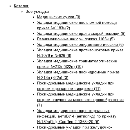
Каталог
Все укладки
Медицинские сумки (3)
Укладки медицинские неотложной помощи
приказ №1183н(2)
Укладки медицинские врача скорой помощи (6)
Реанимационные наборы приказ 1165н (5)
Укладки медицинские эпидемиологические (6)
Укладки медицинские противошоковые приказ
№1079 и №626 (8)
Укладки медицинские травматологические
приказ №213н(822н) (10)
Укладки медицинские посиндромные приказ
№213н (822н) (3)
Посиндромные медицинские укладки при
остром коронарном синдроме (11)
Посиндромные медицинские укладки при
остром нарушении мозгового кровообращения
(7)
Укладки медицинские парентеральных
инфекций, антиВИЧ (антиспид) по приказу
№189н(1н), СанПин 2.1368−20 (6)
Посиндромные укладки при желудочно-