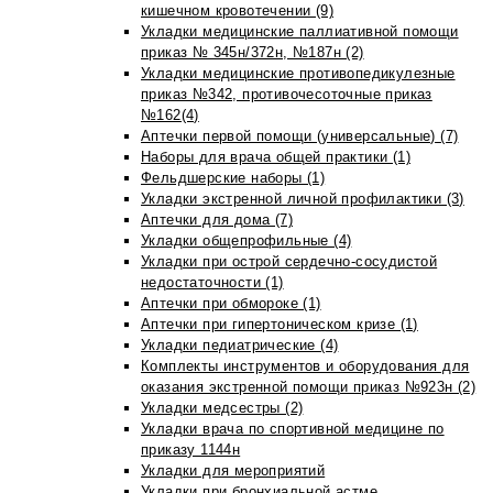
кишечном кровотечении (9)
Укладки медицинские паллиативной помощи
приказ № 345н/372н, №187н (2)
Укладки медицинские противопедикулезные
приказ №342, противочесоточные приказ
№162(4)
Аптечки первой помощи (универсальные) (7)
Наборы для врача общей практики (1)
Фельдшерские наборы (1)
Укладки экстренной личной профилактики (3)
Аптечки для дома (7)
Укладки общепрофильные (4)
Укладки при острой сердечно-сосудистой
недостаточности (1)
Аптечки при обмороке (1)
Аптечки при гипертоническом кризе (1)
Укладки педиатрические (4)
Комплекты инструментов и оборудования для
оказания экстренной помощи приказ №923н (2)
Укладки медсестры (2)
Укладки врача по спортивной медицине по
приказу 1144н
Укладки для мероприятий
Укладки при бронхиальной астме