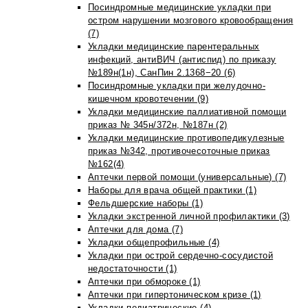
Посиндромные медицинские укладки при
остром нарушении мозгового кровообращения
(7)
Укладки медицинские парентеральных
инфекций, антиВИЧ (антиспид) по приказу
№189н(1н), СанПин 2.1368−20 (6)
Посиндромные укладки при желудочно-
кишечном кровотечении (9)
Укладки медицинские паллиативной помощи
приказ № 345н/372н, №187н (2)
Укладки медицинские противопедикулезные
приказ №342, противочесоточные приказ
№162(4)
Аптечки первой помощи (универсальные) (7)
Наборы для врача общей практики (1)
Фельдшерские наборы (1)
Укладки экстренной личной профилактики (3)
Аптечки для дома (7)
Укладки общепрофильные (4)
Укладки при острой сердечно-сосудистой
недостаточности (1)
Аптечки при обмороке (1)
Аптечки при гипертоническом кризе (1)
Укладки педиатрические (4)