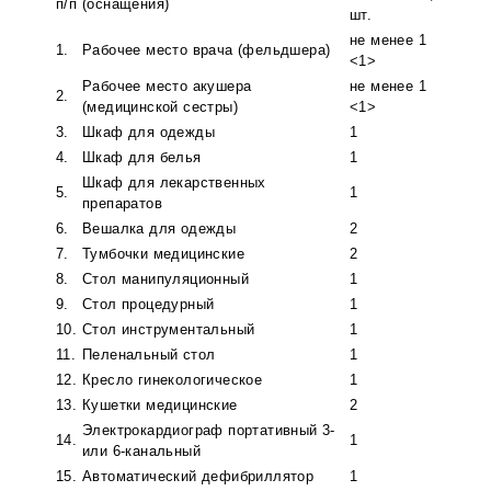
п/п
(оснащения)
шт.
не менее 1
1.
Рабочее место врача (фельдшера)
<1>
Рабочее место акушера
не менее 1
2.
(медицинской сестры)
<1>
3.
Шкаф для одежды
1
4.
Шкаф для белья
1
Шкаф для лекарственных
5.
1
препаратов
6.
Вешалка для одежды
2
7.
Тумбочки медицинские
2
8.
Стол манипуляционный
1
9.
Стол процедурный
1
10.
Стол инструментальный
1
11.
Пеленальный стол
1
12.
Кресло гинекологическое
1
13.
Кушетки медицинские
2
Электрокардиограф портативный 3-
14.
1
или 6-канальный
15.
Автоматический дефибриллятор
1