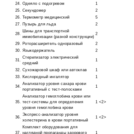
24.
Одеяло с подогревом
1
25.
Секундомер
2
26.
Термометр медицинский
5
27.
Пузырь для льда
2
Шины для транспортной
28.
2
иммобилизации (разной конструкции)
29.
Роторасширитель одноразовый
2
30.
Языкодержатель
2
Стерилизатор электрический
31.
1
средний
32.
Сухожаровой шкаф или автоклав
1
33.
Кислородный ингалятор
1
Анализатор уровня сахара крови
34.
1
портативный с тест-полосками
Анализатор гемоглобина крови или
35.
тест-системы для определения
1 <2>
уровня гемоглобина крови
Экспресс-анализатор уровня
36.
1 <2>
холестерина в крови портативный
Комплект оборудования для
37.
наглядной пропаганды здорового
1